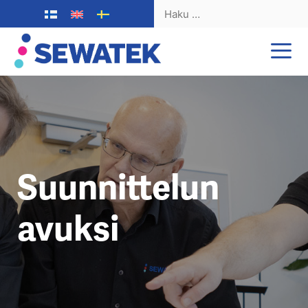
Haku:
Siirry
sisältöön
Suunnittelun
avuksi