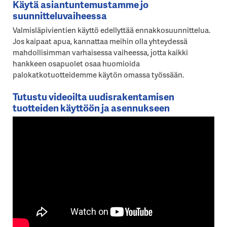
Käytä asiantuntemustamme jo
suunnitteluvaiheessa
Valmisläpivientien käyttö edellyttää ennakkosuunnittelua.
Jos kaipaat apua, kannattaa meihin olla yhteydessä
mahdollisimman varhaisessa vaiheessa, jotta kaikki
hankkeen osapuolet osaa huomioida
palokatkotuotteidemme käytön omassa työssään.
Tutustu videoilta uudisrakentamisen
tuotteiden käyttöön ja asennukseen