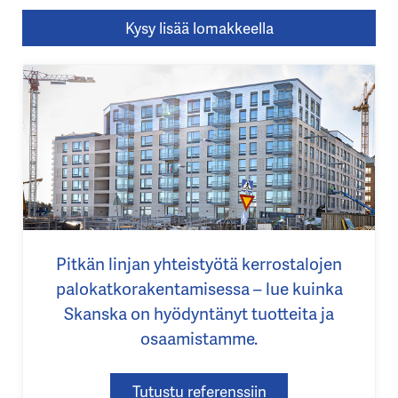
Kysy lisää lomakkeella
Pitkän linjan yhteistyötä kerrostalojen
palokatkorakentamisessa – lue kuinka
Skanska on hyödyntänyt tuotteita ja
osaamistamme.
Tutustu referenssiin