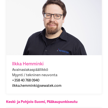
Ilkka Hemminki
Avainasiakaspäällikkö
Myynti / tekninen neuvonta
+358 40 768 0940
ilkka.hemminki@sewatek.com
Keski- ja Pohjois-Suomi, Pääkaupunkiseutu