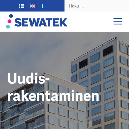
Haku:
Siirry
sisältöön
Uudis­
rakentaminen