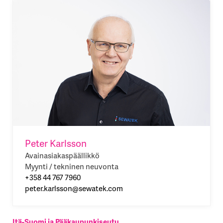
Peter Karlsson
Avainasiakaspäällikkö
Myynti / tekninen neuvonta
+358 44 767 7960
peter.karlsson@sewatek.com
Itä-Suomi ja Pääkaupunkiseutu