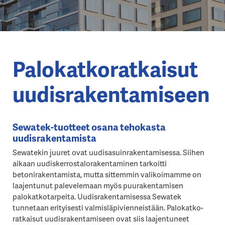
Palokatko­ratkaisut
uudis­rakentamiseen
Sewatek-tuotteet osana tehokasta
uudisrakentamista
Sewatekin juuret ovat uudisasuinrakentamisessa. Siihen
aikaan uudiskerrostalorakentaminen tarkoitti
betonirakentamista, mutta sittemmin valikoimamme on
laajentunut palevelemaan myös puurakentamisen
palokatkotarpeita. Uudisrakentamisessa Sewatek
tunnetaan erityisesti valmisläpivienneistään. Palokatko­
ratkaisut uudis­rakentamiseen ovat siis laajentuneet