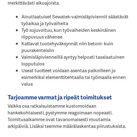
merkittävästi alkuajoista.
Ainutlaatuiset Sewatek-valmisläpiviennit säästävät
työaikaa ja työvaiheita
Työ sujuvoituu, kun työvaiheiden keskinäinen
riippuvuus vähenee
Kattavat tuotehyväksynnät niin betoni- kuin
puurakenteisiin
Valmisläpivienneillä syntyy helposti tasalaatuinen
lopputulos
Useat tuotteet voidaan asentaa paikoilleen jo
esimerkiksi elementtitehtaalla tai työmaalla ennen
valua
Tarjoamme varmat ja ripeät toimitukset
Vaikka osa ratkaisuistamme kustomoidaan
hankekohtaisesti, pystymme reagoimaan nopeasti.
Toimitusaikamme ovat tavanomaisesti muutamia
arkipäiviä. Lisäksi teemme määrälaskentaa piirustuksista.