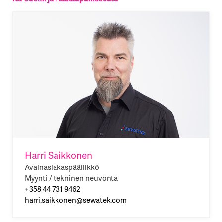
Harri Saikkonen
Avainasiakaspäällikkö
Myynti / tekninen neuvonta
+358 44 731 9462
harri.saikkonen@sewatek.com