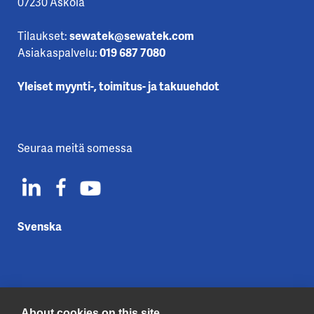
07230 Askola
Tilaukset:
sewatek@sewatek.com
Asiakaspalvelu:
019 687 7080
Yleiset myynti-, toimitus- ja takuuehdot
Seuraa meitä somessa
Svenska
About cookies on this site