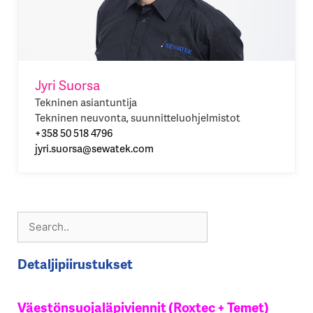
Jyri Suorsa
Tekninen asiantuntija
Tekninen neuvonta, suunnitteluohjelmistot
+358 50 518 4796
jyri.suorsa@sewatek.com
Detaljipiirustukset
Väestönsuojaläpiviennit (Roxtec + Temet)