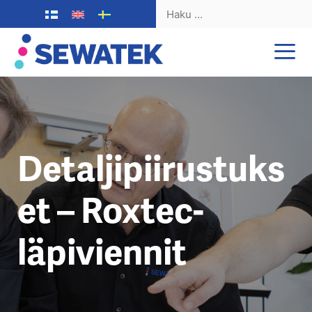
Haku:
Siirry
sisältöön
Detaljipiirustuks
et – Roxtec-
läpiviennit