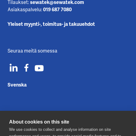
Tilaukset:
sewatek@sewatek.com
Asiakaspalvelu:
019 687 7080
Yleiset myynti-, toimitus- ja takuuehdot
Seuraa meitä somessa
Svenska
About cookies on this site
Ota yhteyttä
We use cookies to collect and analyse information on site
Tietosuojaseloste