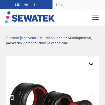
Haku:
Siirry
sisältöön
Tuotteet ja palvelut
/
Multiläpiviennit
/ Multiläpivienti,
palokatko viemäriputkille ja kaapeleille