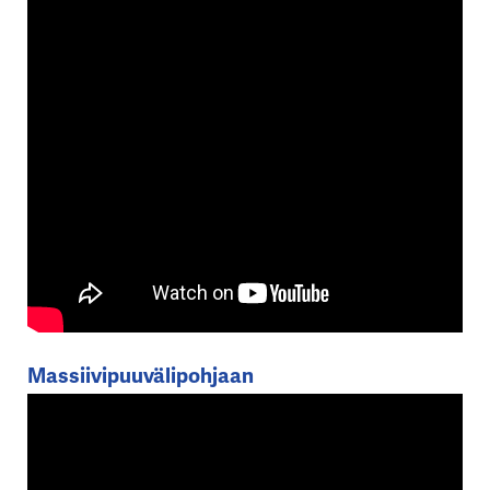
Massiivipuuvälipohjaan