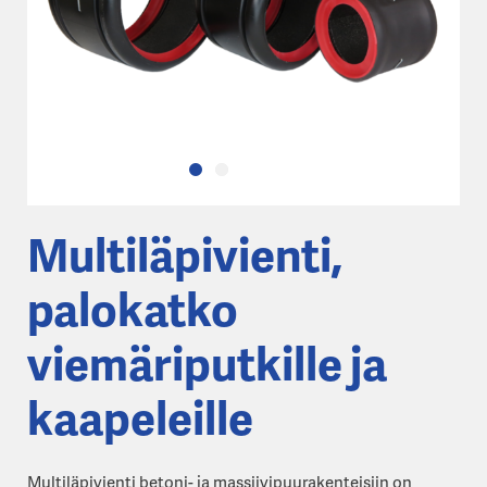
Multiläpivienti,
palokatko
viemäriputkille ja
kaapeleille
Multiläpivienti betoni- ja massiivipuurakenteisiin on