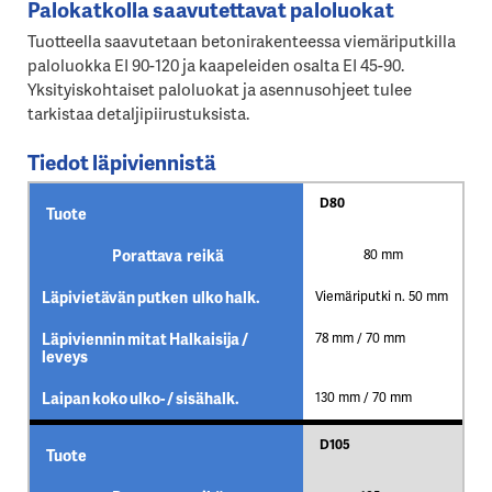
Palokatkolla saavutettavat paloluokat
Tuotteella saavutetaan betonirakenteessa viemäriputkilla
paloluokka EI 90-120 ja kaapeleiden osalta EI 45-90.
Yksityiskohtaiset paloluokat ja asennusohjeet tulee
tarkistaa detaljipiirustuksista.
Tiedot läpiviennistä
D80
Tuote
Porattava reikä
80 mm
Läpivietävän putken ulko halk.
Viemäriputki n. 50 mm
Läpiviennin mitat Halkaisija /
78 mm / 70 mm
leveys
Laipan koko ulko- / sisähalk.
130 mm / 70 mm
D105
Tuote