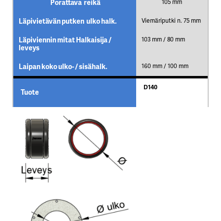
Porattava reikä
105 mm
Läpivietävän putken ulko halk.
Viemäriputki n. 75 mm
Läpiviennin mitat Halkaisija /
103 mm / 80 mm
leveys
Laipan koko ulko- / sisähalk.
160 mm / 100 mm
D140
Tuote
Porattava reikä
140 mm
Läpivietävän putken ulko halk.
Viemäriputki n. 110
mm
Läpiviennin mitat Halkaisija /
138 mm / 80 mm
leveys
Laipan koko ulko- / sisähalk.
214 mm / 133 mm