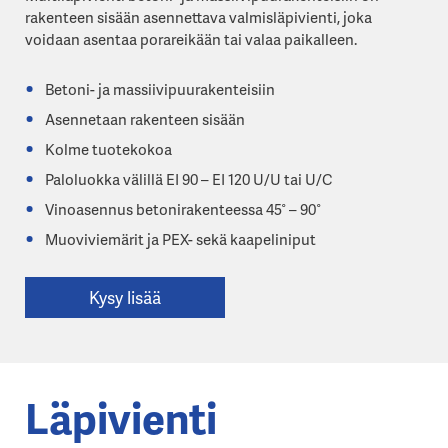
rakenteen sisään asennettava valmisläpivienti, joka
voidaan asentaa porareikään tai valaa paikalleen.
Betoni- ja massiivipuurakenteisiin
Asennetaan rakenteen sisään
Kolme tuotekokoa
Paloluokka välillä EI 90 – EI 120 U/U tai U/C
Vinoasennus betonirakenteessa 45° – 90°
Muoviviemärit ja PEX- sekä kaapeliniput
Kysy lisää
Läpivienti