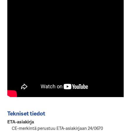
Tekniset tiedot
ETA-asiakirja
CE-merkintä perustuu ETA-asiakirjaan 24/0670