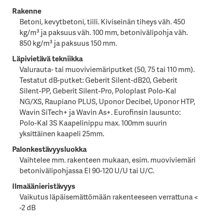
Rakenne
Betoni, kevytbetoni, tiili. Kiviseinän tiheys väh. 450
kg/m³ ja paksuus väh. 100 mm, betonivälipohja väh.
850 kg/m³ ja paksuus 150 mm.
Läpivietävä tekniikka
Valurauta- tai muoviviemäriputket (50, 75 tai 110 mm).
Testatut dB-putket: Geberit Silent-dB20, Geberit
Silent-PP, Geberit Silent-Pro, Poloplast Polo-Kal
NG/XS, Raupiano PLUS, Uponor Decibel, Uponor HTP,
Wavin SiTech+ ja Wavin As+. Eurofinsin lausunto:
Polo-Kal 3S Kaapelinippu max. 100mm suurin
yksittäinen kaapeli 25mm.
Palonkestävyysluokka
Vaihtelee mm. rakenteen mukaan, esim. muoviviemäri
betonivälipohjassa EI 90-120 U/U tai U/C.
Ilmaäänieristävyys
Vaikutus läpäisemättömään rakenteeseen verrattuna <
-2 dB