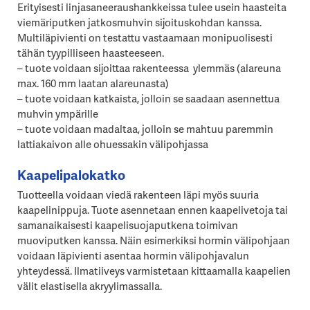
Erityisesti linjasaneeraushankkeissa tulee usein haasteita
viemäriputken jatkosmuhvin sijoituskohdan kanssa.
Multiläpivienti on testattu vastaamaan monipuolisesti
tähän tyypilliseen haasteeseen.
– tuote voidaan sijoittaa rakenteessa ylemmäs (alareuna
max. 160 mm laatan alareunasta)
– tuote voidaan katkaista, jolloin se saadaan asennettua
muhvin ympärille
– tuote voidaan madaltaa, jolloin se mahtuu paremmin
lattiakaivon alle ohuessakin välipohjassa
Kaapelipalokatko
Tuotteella voidaan viedä rakenteen läpi myös suuria
kaapelinippuja. Tuote asennetaan ennen kaapelivetoja tai
samanaikaisesti kaapelisuojaputkena toimivan
muoviputken kanssa. Näin esimerkiksi hormin välipohjaan
voidaan läpivienti asentaa hormin välipohjavalun
yhteydessä. Ilmatiiveys varmistetaan kittaamalla kaapelien
välit elastisella akryylimassalla.