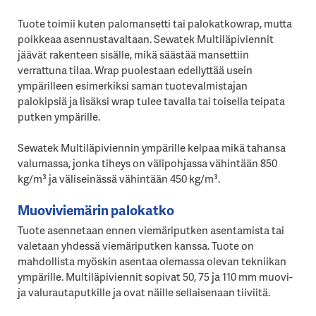
Tuote toimii kuten palomansetti tai palokatkowrap, mutta
poikkeaa asennustavaltaan. Sewatek Multiläpiviennit
jäävät rakenteen sisälle, mikä säästää mansettiin
verrattuna tilaa. Wrap puolestaan edellyttää usein
ympärilleen esimerkiksi saman tuotevalmistajan
palokipsiä ja lisäksi wrap tulee tavalla tai toisella teipata
putken ympärille.
Sewatek Multiläpiviennin ympärille kelpaa mikä tahansa
valumassa, jonka tiheys on välipohjassa vähintään 850
kg/m³ ja väliseinässä vähintään 450 kg/m³.
Muoviviemärin palokatko
Tuote asennetaan ennen viemäriputken asentamista tai
valetaan yhdessä viemäriputken kanssa. Tuote on
mahdollista myöskin asentaa olemassa olevan tekniikan
ympärille. Multiläpiviennit sopivat 50, 75 ja 110 mm muovi-
ja valurautaputkille ja ovat näille sellaisenaan tiiviitä.