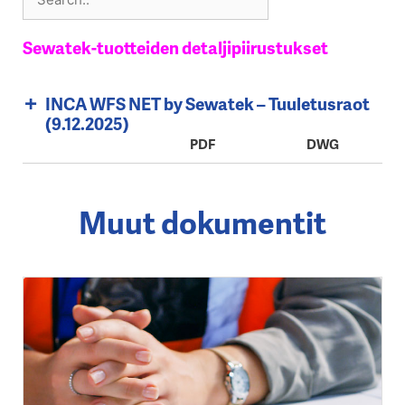
Sewatek-tuotteiden detaljipiirustukset
INCA WFS NET by Sewatek – Tuuletusraot
(9.12.2025)
PDF
DWG
Muut dokumentit