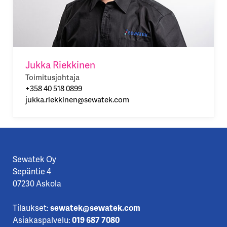
Jukka Riekkinen
Toimitusjohtaja
+358 40 518 0899
jukka.riekkinen@sewatek.com
Sewatek Oy
Sepäntie 4
07230 Askola
Tilaukset:
sewatek@sewatek.com
Asiakaspalvelu:
019 687 7080