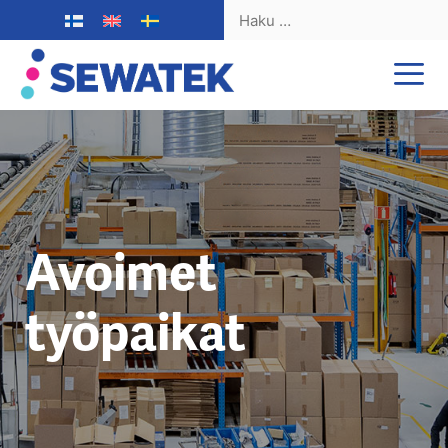
Haku:
Siirry
sisältöön
Avoimet
työpaikat