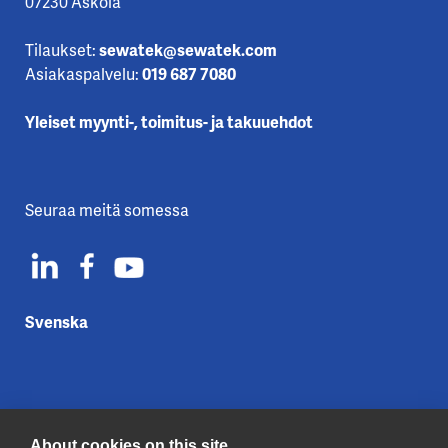
07230 Askola
Tilaukset:
sewatek@sewatek.com
Asiakaspalvelu:
019 687 7080
Yleiset myynti-, toimitus- ja takuuehdot
Seuraa meitä somessa
Svenska
About cookies on this site