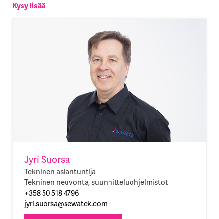
Kysy lisää
Jyri Suorsa
Tekninen asiantuntija
Tekninen neuvonta, suunnitteluohjelmistot
+358 50 518 4796
jyri.suorsa@sewatek.com