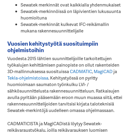
Sewatek merkinnät ovat kaikkialla yhdenmukaiset
Sewatek-merkinnöissä on läpivientien lukusuunta
huomioituna
Sewatek-merkinnät kulkevat IFC-reikämallin
mukana rakennesuunnittelijalle
Vuosien kehitystyötä suosituimpiin
ohjelmistoihin
Vuodesta 2015 lähtien suunnittelijoille tarkoitettujen
työkalujen kehittämisen painopiste on ollut rakenteiden
3D-mallinnuksessa suosituissa
CADMATIC
,
MagiCAD
ja
Tekla-ohjelmistoissa
. Kehitystyössä on pyritty
huomioimaan saumaton työnkulku LVI- /
sähkösuunnittelusta rakennesuunnitteluun. Ratkaisujen
avulla pyritään pääsemään eroon muun muassa siitä, ettei
rakennesuunnittelijoiden tarvitsisi kirjata taloteknisiä
Sewatek-merkintöjä uudelleen omassa ohjelmassaan.
CADMATICISTA ja MagiCADistä löytyy Sewatek-
reikävaraustyökalu, joilla reikävarauksen luomisen