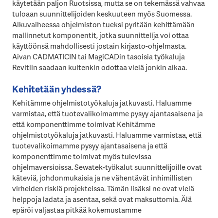
käytetään paljon Ruotsissa, mutta se on tekemässä vahvaa
tuloaan suunnittelijoiden keskuuteen myös Suomessa.
Alkuvaiheessa ohjelmiston tueksi pyritään kehittämään
mallinnetut komponentit, jotka suunnittelija voi ottaa
käyttöönsä mahdollisesti jostain kirjasto-ohjelmasta.
Aivan CADMATICIN tai MagiCADin tasoisia työkaluja
Revitiin saadaan kuitenkin odottaa vielä jonkin aikaa.
Kehitetään yhdessä?
Kehitämme ohjelmistotyökaluja jatkuvasti. Haluamme
varmistaa, että tuotevalikoimamme pysyy ajantasaisena ja
että komponenttimme toimivat Kehitämme
ohjelmistotyökaluja jatkuvasti. Haluamme varmistaa, että
tuotevalikoimamme pysyy ajantasaisena ja että
komponenttimme toimivat myös tulevissa
ohjelmaversioissa. Sewatek-työkalut suunnittelijoille ovat
käteviä, johdonmukaisia ja ne vähentävät inhimillisten
virheiden riskiä projekteissa. Tämän lisäksi ne ovat vielä
helppoja ladata ja asentaa, sekä ovat maksuttomia. Älä
epäröi valjastaa pitkää kokemustamme