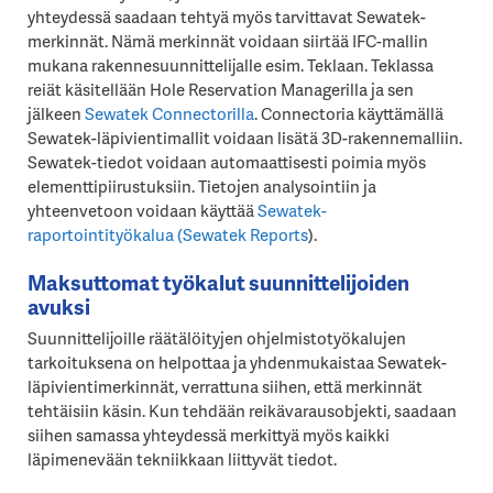
yhteydessä saadaan tehtyä myös tarvittavat Sewatek-
merkinnät. Nämä merkinnät voidaan siirtää IFC-mallin
mukana rakennesuunnittelijalle esim. Teklaan. Teklassa
reiät käsitellään Hole Reservation Managerilla ja sen
jälkeen
Sewatek Connectorilla
. Connectoria käyttämällä
Sewatek-läpivientimallit voidaan lisätä 3D-rakennemalliin.
Sewatek-tiedot voidaan automaattisesti poimia myös
elementtipiirustuksiin. Tietojen analysointiin ja
yhteenvetoon voidaan käyttää
Sewatek-
raportointityökalua (Sewatek Reports
).
Maksuttomat työkalut suunnittelijoiden
avuksi
Suunnittelijoille räätälöityjen ohjelmistotyökalujen
tarkoituksena on helpottaa ja yhdenmukaistaa Sewatek-
läpivientimerkinnät, verrattuna siihen, että merkinnät
tehtäisiin käsin. Kun tehdään reikävarausobjekti, saadaan
siihen samassa yhteydessä merkittyä myös kaikki
läpimenevään tekniikkaan liittyvät tiedot.