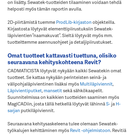
on lisätty. Sewatek-tuotteiden tilaaminen voidaan tehdä
helposti myös tämän raportin avulla.
2D-piirtämistä tuemme
ProdLib-kirjaston
objekteilla.
Kirjastosta löytyvät elementtipiirustuksiin Sewatek-
läpivientien ”naamakuvat”. Sieltä löytyvät myös mm.
tuotteittemme asennusohjeet ja detaljipiirustukset.
Omat tuotteet kattavasti tuettuna, olisiko
seuraavana kehityskohteena Revit?
CADMATICISTA löytyvät nykyään kaikki Sewatekin omat
tuotteet. Se kattaa nykyään perinteisten seinä- ja
välipohjaläpivientinen lisäksi myös
Multiläpiviennit
,
Läpivientiputket
,
mansetit
sekä sähkökaapelit.
Suunnitelmissa on kaikkien tuotteiden saaminen myös
MagiCADiin, josta tällä hetkellä löytyvät lähinnä
S-
ja
H-
sarjan
putkiläpiviennit.
Seuraavana kehitysaskeleena tulee olemaan Sewatek-
työkalujen kehittäminen myös
Revit -ohjelmistoon
. Revitiä