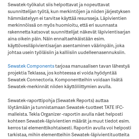
Sewatek-työkalut siis helpottavat ja nopeuttavat
suunnittelijan työtä, kun merkintöjen ja niiden järjestyksen
hämmästelyyn ei tarvitse käyttää resursseja. Läpivientien
merkinnöissä on myös huomioitu, että eri suunnasta
rakennetta katsovat suunnittelijat näkevät läpivientisarjan
aina oikein päin. Näin ennaltaehkäistään esim.
käyttövesiläpivientisarjan asentaminen väärinpäin, joka
johtaa usein työläisiin ja kalliisiin uudelleenasennuksiin.
Sewatek Components
tarjoaa manuaalisen tavan lähestyä
projektia Teklassa, jos kohteessa ei voida hyödyntää
Sewatek Connectoria. Komponentteihin voidaan lisätä
Sewatek-merkinnät niiden käyttöliittymien avulla.
Sewatek-raporttipohja (Sewatek Reports) auttaa
löytämään ja tunnistamaan Sewatek-tuotteet TATE IFC-
malleista. Tekla Organizer -raportin avulla näet helposti
kohteen Sewatek-läpivientien määrät ja muut tiedot esim.
kerros tai elementtikohtaisesti. Raportin avulla voi helposti
tarkistaa, mihin elementteihin Sewatek-läpivientituotteita