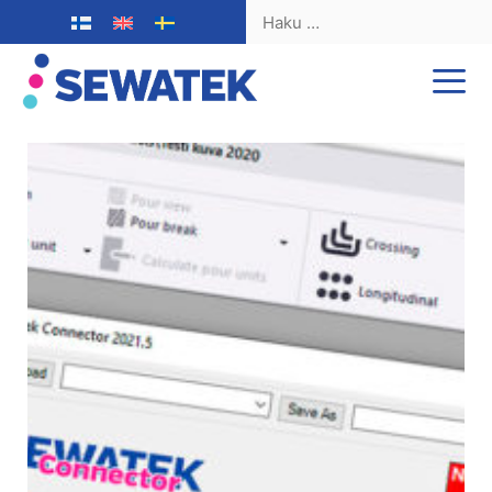
Haku:
Siirry
sisältöön