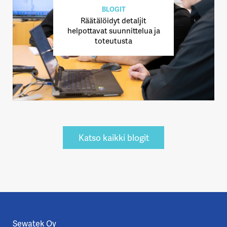
BLOGIT
Räätälöidyt detaljit
helpottavat suunnittelua ja
toteutusta
Katso kaikki blogit
Sewatek Oy