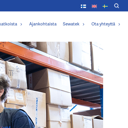
katkoista
Ajankohtaista
Sewatek
Ota yhteyttä