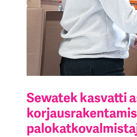
– Cadmatic
PIKALINKIT TUOTTEISIIN
– MagiCAD
TUOTEVALITSIN
– Revit
PALOAKRYYLIEN
MENEKKILASKURI
Rakennesuu
Tekla Struc
– Sewatek 
– Sewatek 
– Sewatek 
Sewatek kasvatti 
korjausrakentami
palokatkovalmista