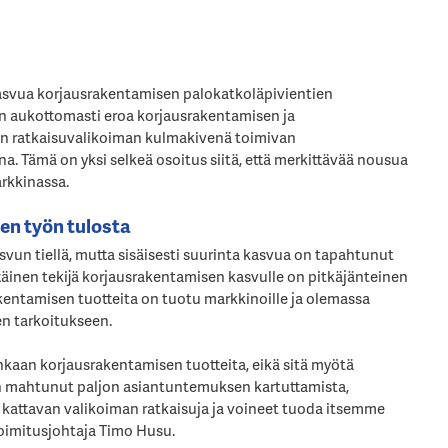
asvua korjausrakentamisen palokatkoläpivientien
ysin aukottomasti eroa korjausrakentamisen ja
en ratkaisuvalikoiman kulmakivenä toimivan
na. Tämä on yksi selkeä osoitus siitä, että merkittävää nousua
rkkinassa.
en työn tulosta
svun tiellä, mutta sisäisesti suurinta kasvua on tapahtunut
äinen tekijä korjausrakentamisen kasvulle on pitkäjänteinen
akentamisen tuotteita on tuotu markkinoille ja olemassa
en tarkoitukseen.
ainkaan korjausrakentamisen tuotteita, eikä sitä myötä
n on mahtunut paljon asiantuntemuksen kartuttamista,
 kattavan valikoiman ratkaisuja ja voineet tuoda itsemme
toimitusjohtaja Timo Husu.