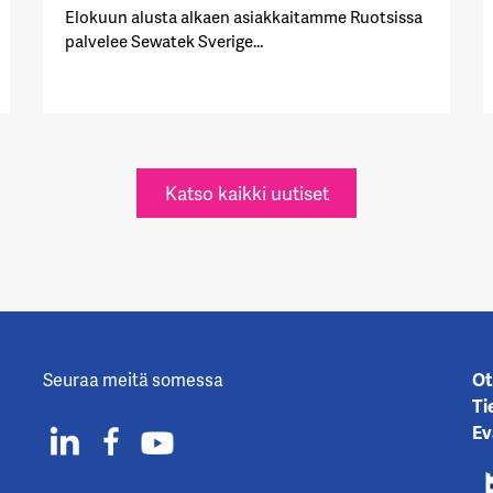
Elokuun alusta alkaen asiakkaitamme Ruotsissa
palvelee Sewatek Sverige...
Katso kaikki uutiset
Seuraa meitä somessa
Ot
Ti
Ev