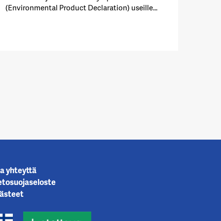
(Environmental Product Declaration) useille...
a yhteyttä
etosuojaseloste
ästeet