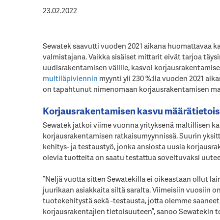
23.02.2022
Sewatek saavutti vuoden 2021 aikana huomattavaa k
valmistajana. Vaikka sisäiset mittarit eivät tarjoa tä
uudisrakentamisen välille, kasvoi korjausrakentamis
multiläpiviennin
myynti yli 230 %:lla vuoden 2021 aika
on tapahtunut nimenomaan korjausrakentamisen ma
Korjausrakentamisen kasvu määrätietois
Sewatek jatkoi viime vuonna yrityksenä maltillisen ka
korjausrakentamisen ratkaisumyynnissä. Suurin yksitt
kehitys- ja testaustyö, jonka ansiosta uusia korjausr
olevia tuotteita on saatu testattua soveltuvaksi uute
”Neljä vuotta sitten Sewatekilla ei oikeastaan ollut l
juurikaan asiakkaita siltä saralta. Viimeisiin vuosii
tuotekehitystä sekä -testausta, jotta olemme saaneet
korjausrakentajien tietoisuuteen”, sanoo Sewatekin 