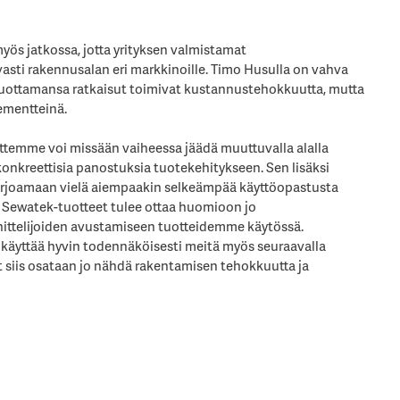
ös jatkossa, jotta yrityksen valmistamat
sti rakennusalan eri markkinoille. Timo Husulla on vahva
n tuottamansa ratkaisut toimivat kustannustehokkuutta, mutta
ementteinä.
ttemme voi missään vaiheessa jäädä muuttuvalla alalla
nkreettisia panostuksia tuotekehitykseen. Sen lisäksi
arjoamaan vielä aiempaakin selkeämpää käyttöopastusta
 Sewatek-tuotteet tulee ottaa huomioon jo
ittelijoiden avustamiseen tuotteidemme käytössä.
käyttää hyvin todennäköisesti meitä myös seuraavalla
t siis osataan jo nähdä rakentamisen tehokkuutta ja