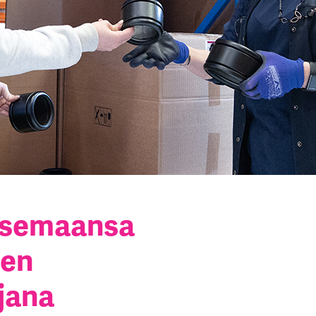
 (CADS)
nnittelu
tures
Connector
Components
Reports
asemaansa
sen
jana