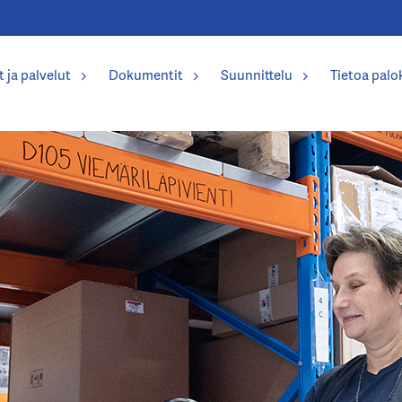
t ja palvelut
Dokumentit
Suunnittelu
Tietoa palo
tteet suunnittelussa
t ja merkintäohje
jasto
unnittelu
TSIN
LIEN MENEKKILASKURI
asuunnittelu