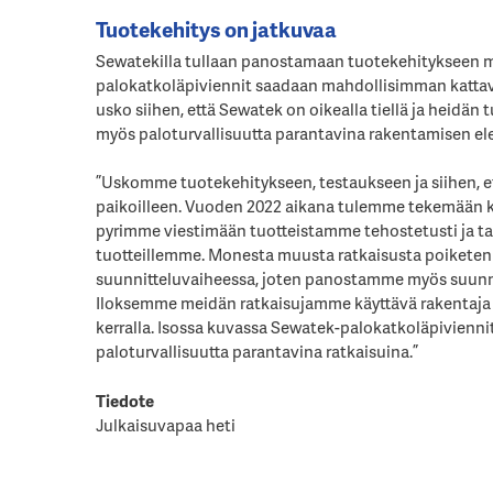
Tuotekehitys on jatkuvaa
Sewatekilla tullaan panostamaan tuotekehitykseen my
palokatkoläpiviennit saadaan mahdollisimman kattava
usko siihen, että Sewatek on oikealla tiellä ja heidä
myös paloturvallisuutta parantavina rakentamisen el
”Uskomme tuotekehitykseen, testaukseen ja siihen, e
paikoilleen. Vuoden 2022 aikana tulemme tekemään ko
pyrimme viestimään tuotteistamme tehostetusti ja t
tuotteillemme. Monesta muusta ratkaisusta poiketen
suunnitteluvaiheessa, joten panostamme myös suunn
Iloksemme meidän ratkaisujamme käyttävä rakentaja 
kerralla. Isossa kuvassa Sewatek-palokatkoläpivienni
paloturvallisuutta parantavina ratkaisuina.”
Tiedote
Julkaisuvapaa heti