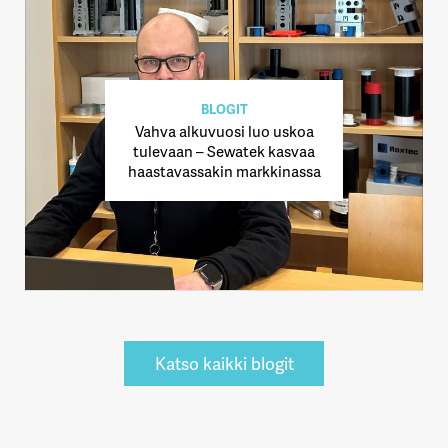
BLOGIT
Vahva alkuvuosi luo uskoa
tulevaan – Sewatek kasvaa
haastavassakin markkinassa
Katso kaikki blogit