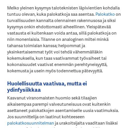
Melko yleinen kysymys taloteknisten läpivientien kohdalla
tuntuu olevan, kuka palokatkoja saa asentaa.
Palokatko
on
turvallisuuden kannalta olennainen rakennusosa ja siksi
kysymys onkin ehdottomasti aiheellinen. Yleispätevää
vastausta ei kuitenkaan voida antaa, sillä palokatkoja on
niin monenlaisia. Tilanne on analoginen miltei minkä
tahansa toimialan kanssa; helpommat ja
yksinkertaisemmat työt voi tehdä vähemmälläkin
kokemuksella, kun taas vaativammat työvaiheet tai
kokonaisuudet vaativat enemmän perehtyneisyyttä,
kokemusta ja usein myös todennettua pätevyyttä.
Huolellisuutta vaativaa, mutta ei
ydinfysiikkaa
Kasvanut viranomaisten huomio sekä tilaajien
aikaisempaa parempi valveutuneisuus ovat kuitenkin
asettaneet palokatkojen asentamiselle uusia vaatimuksia.
Jos suunnittelija on laatinut kohteeseen
palokatkosuunnitelman
ja urakoitsijalta vaaditaan lisäksi