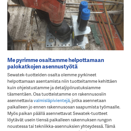
Me pyrimme osaltamme helpottamaan
palokatkojen asennustyötä
Sewatek-tuotteiden osalta olemme pyrkineet
helpottamaan asentamista niin tuotteitamme kehittäen
kuin ohjeistustamme ja detaljipiirustuksiamme
täsmentäen. Osa tuotteistamme on rakennusosiin
asennettavia
valmisläpivientejä
, jotka asennetaan
paikalleen jo ennen rakennusosan saapumista työmaalle.
Myös paikan päällä asennettavat Sewatek-tuotteet
löytävät usein tiensä paikalleen rakennuksen rungon
noustessa tai tekniikka-asennuksien yhteydessä. Tämä