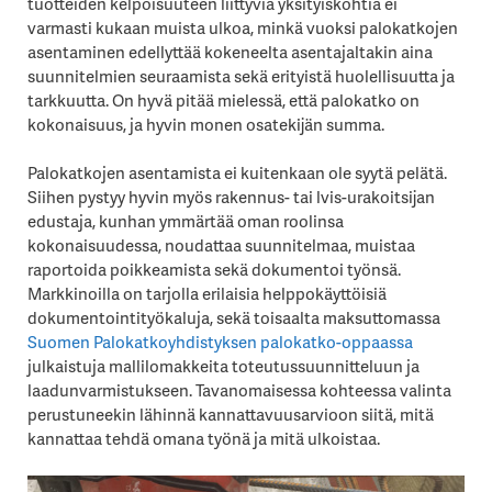
tuotteiden kelpoisuuteen liittyviä yksityiskohtia ei
varmasti kukaan muista ulkoa, minkä vuoksi palokatkojen
asentaminen edellyttää kokeneelta asentajaltakin aina
suunnitelmien seuraamista sekä erityistä huolellisuutta ja
tarkkuutta. On hyvä pitää mielessä, että palokatko on
kokonaisuus, ja hyvin monen osatekijän summa.
Palokatkojen asentamista ei kuitenkaan ole syytä pelätä.
Siihen pystyy hyvin myös rakennus- tai lvis-urakoitsijan
edustaja, kunhan ymmärtää oman roolinsa
kokonaisuudessa, noudattaa suunnitelmaa, muistaa
raportoida poikkeamista sekä dokumentoi työnsä.
Markkinoilla on tarjolla erilaisia helppokäyttöisiä
dokumentointityökaluja, sekä toisaalta maksuttomassa
Suomen Palokatkoyhdistyksen
palokatko-oppaassa
julkaistuja mallilomakkeita toteutussuunnitteluun ja
laadunvarmistukseen. Tavanomaisessa kohteessa valinta
perustuneekin lähinnä kannattavuusarvioon siitä, mitä
kannattaa tehdä omana työnä ja mitä ulkoistaa.