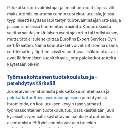
Palokatkotuotevalmistajat ja -maahantuojat järjestävät
maksuttomia muutama tunnin tuotekoulutuksia, joissa
tyypillisesti käydään läpi tietyn tuotevalmistajan ratkaisuja
ja asentamisessa huomioitavia asioita. Koulutuksesta
saattaa saada jonkinlaisen asentajakortin tai todistuksen,
mutta tätä ei tule sekoittaa Eurofins Expert Services Oy:n
sertifikaattiin. Nämä koulutukset voivat silti toimia osana
sertifikaatin ylläpitämisessä vaadittavaa lisäkoulutusta ja
ovat äärimmäisen suositeltavia, jotta palokatkotuotteita
käytetään oikein.
Työmaakohtainen tuotekoulutus ja -
perehdytys tärkeää
Jos ei aivan omatoimista palokatkosuunnitelmaan ja
palokatkotuotteen asennusohjeeseen
perehtymistä
huomioida, on koulutuksen kevyin taso varmasti
työmaakohtainen tuotekoulutus, jossa käsitellään juuri
kyseisellä työmaalla käytettävien palokatkotuotteiden
asentamista. Yhä yleisemmin vastaan tuleekin