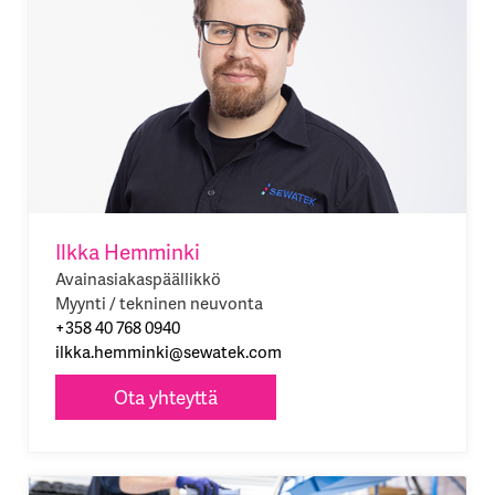
Ilkka Hemminki
Avainasiakaspäällikkö
Myynti / tekninen neuvonta
+358 40 768 0940
ilkka.hemminki@sewatek.com
Ota yhteyttä