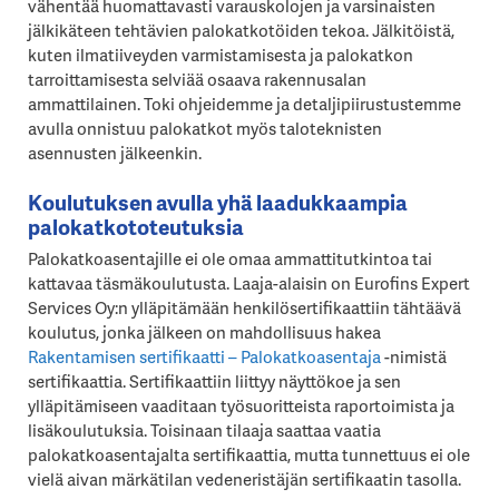
vähentää huomattavasti varauskolojen ja varsinaisten
jälkikäteen tehtävien palokatkotöiden tekoa. Jälkitöistä,
kuten ilmatiiveyden varmistamisesta ja palokatkon
tarroittamisesta selviää osaava rakennusalan
ammattilainen. Toki ohjeidemme ja detaljipiirustustemme
avulla onnistuu palokatkot myös taloteknisten
asennusten jälkeenkin.
Koulutuksen avulla yhä laadukkaampia
palokatkototeutuksia
Palokatkoasentajille ei ole omaa ammattitutkintoa tai
kattavaa täsmäkoulutusta. Laaja-alaisin on Eurofins Expert
Services Oy:n ylläpitämään henkilösertifikaattiin tähtäävä
koulutus, jonka jälkeen on mahdollisuus hakea
Rakentamisen sertifikaatti – Palokatkoasentaja
-nimistä
sertifikaattia. Sertifikaattiin liittyy näyttökoe ja sen
ylläpitämiseen vaaditaan työsuoritteista raportoimista ja
lisäkoulutuksia. Toisinaan tilaaja saattaa vaatia
palokatkoasentajalta sertifikaattia, mutta tunnettuus ei ole
vielä aivan märkätilan vedeneristäjän sertifikaatin tasolla.