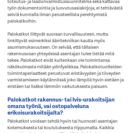
toteutus- ja laadunvarmistussuunnitelma sekä kattavaa
työn dokumentointia ja luovutusasiakirjoja, ei tehtävästä
selviä kunnialla ilman perusteellista perehtymistä
palokatkoihin.
Palokatkot liittyvät suoraan turvallisuuteen, mutta
linkittyvät esimerkiksi äänitekniikan kautta myös
asumismukavuuteen. On selvää, että tällaisen
rakennusosan yhteydessä asentajan tulee tietää mitä
tekee. Palokatkot eivät kuitenkaan ole toimintansa
näkökulmasta mitään ydinfysiikkaa. Palokatkotuotteiden
toimintaperiaatteet perustuvat eristävyyden ja tiiveyden
varmistamiseen käytännössä joko lämpöä hyvin sietäen ja
eristäen tai lisäksi lämmön vaikutuksesta paisuen.
Palokatkot rakennus- tai lvis-urakoitsijan
omana työnä, vai ostopalveluna
erikoisurakoitsijalta?
Palokatkot voidaan tehdä hyvin tai huonosti asentajan
kokemuksesta tai koulutuksesta riippumatta. Kaikkia