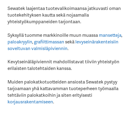
Sewatek laajentaa tuotevalikoimaansa jatkuvasti oman
tuotekehityksen kautta sekä nojaamalla
yhteistyökumppaneiden tarjontaan.
Syksyllä tuomme markkinoille muun muassa
mansetteja
,
paloakryylin
,
grafiittimassan
sekä
levyseinärakenteisiin
soveltuvan valmisläpiviennin
.
Kevytseinäläpiviennit mahdollistavat tiiviin yhteistyön
erilaisten talotehtaiden kanssa.
Muiden palokatkotuotteiden ansiosta Sewatek pystyy
tarjoamaan yhä kattavamman tuoteperheen työmaalla
tehtäviin palokatkoihin ja siten erityisesti
korjausrakentamiseen
.