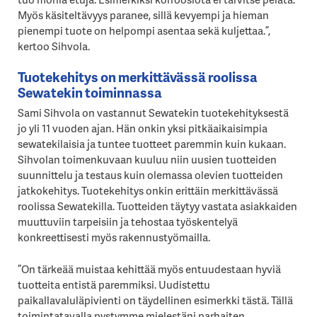
Myös käsiteltävyys paranee, sillä kevyempi ja hieman
pienempi tuote on helpompi asentaa sekä kuljettaa.”,
kertoo Sihvola.
Tuotekehitys on merkittävässä roolissa
Sewatekin toiminnassa
Sami Sihvola on vastannut Sewatekin tuotekehityksestä
jo yli 11 vuoden ajan. Hän onkin yksi pitkäaikaisimpia
sewatekilaisia ja tuntee tuotteet paremmin kuin kukaan.
Sihvolan toimenkuvaan kuuluu niin uusien tuotteiden
suunnittelu ja testaus kuin olemassa olevien tuotteiden
jatkokehitys. Tuotekehitys onkin erittäin merkittävässä
roolissa Sewatekilla. Tuotteiden täytyy vastata asiakkaiden
muuttuviin tarpeisiin ja tehostaa työskentelyä
konkreettisesti myös rakennustyömailla.
”On tärkeää muistaa kehittää myös entuudestaan hyviä
tuotteita entistä paremmiksi. Uudistettu
paikallavaluläpivienti on täydellinen esimerkki tästä. Tällä
toimintatavalla pystymme mielestäni parhaiten