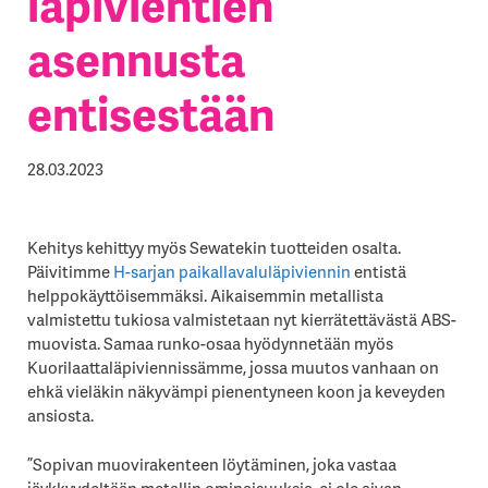
läpivientien
asennusta
entisestään
28.03.2023
Kehitys kehittyy myös Sewatekin tuotteiden osalta.
Päivitimme
H-sarjan paikallavaluläpiviennin
entistä
helppokäyttöisemmäksi. Aikaisemmin metallista
valmistettu tukiosa valmistetaan nyt kierrätettävästä ABS-
muovista. Samaa runko-osaa hyödynnetään myös
Kuorilaattaläpiviennissämme, jossa muutos vanhaan on
ehkä vieläkin näkyvämpi pienentyneen koon ja keveyden
ansiosta.
”Sopivan muovirakenteen löytäminen, joka vastaa
jäykkyydeltään metallin ominaisuuksia, ei ole aivan