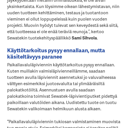
yksinkertaista. Kun löysimme oikean lähestymistavan, niin
uuden tuotteen kehittäminen, testaus ja tuotantoon
vieminen ei ollut loppupeleissä kuin puolen vuoden
projekti. Muovin hyödyt tulevat sen keveydestä sekä siitä,
että tuotteessa ei ole enää teräviä reunoja.”, kertoo
Sewatekin tuotekehityspäällikkö
Sami Sihvola
.
Käyttötarkoitus pysyy ennallaan, mutta
käsiteltävyys paranee
Paikallavaluläpiviennin käyttötarkoitus pysyy ennallaan.
Kuten muillakin valmisläpivienneillämme, saadaan
tuotteen avulla läpiviennit asennetuksi jo valuvaiheessa
välttyen esimerkiksi juotosvalulta tai ylimääräisiltä
palokatkotöiltä. Asennustuen avulla saadaan
palokatkoina toimivat Sewatek-läpivientiputket pidettyä
paikoillaan valutöiden aikana. Uudistettu tuote on tuotu
Sewatekin valikoimaan helmikuun alusta alkaen.
“Paikallavaluläpiviennin tukiosan valmistaminen muovista
tuo monia etuja. Esimerkiksi korroosiota ei tarvitse pelätä.