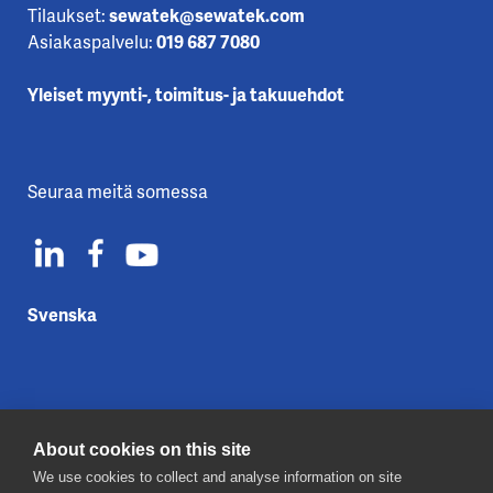
Tilaukset:
sewatek@sewatek.com
Asiakaspalvelu:
019 687 7080
Yleiset myynti-, toimitus- ja takuuehdot
Seuraa meitä somessa
Svenska
About cookies on this site
Ota yhteyttä
We use cookies to collect and analyse information on site
Tietosuojaseloste