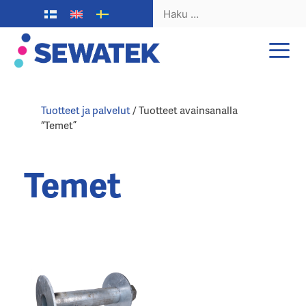
Haku:
Siirry
sisältöön
Tuotteet ja palvelut
/ Tuotteet avainsanalla
“Temet”
Temet