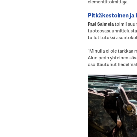
elementtitoimittaja.
Pitkäkestoinen ja
Pasi Salmela
toimii suu
tuoteosasuunnittelusta 
tullut tutuksi asuntoko
”Minulla ei ole tarkkaa
Alun perin yhteinen säv
osoittautunut hedelmäll