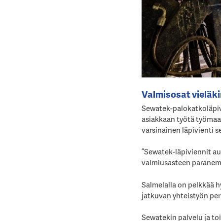
Valmisosat vieläki
Sewatek-palokatkoläpiv
asiakkaan työtä työmaall
varsinainen läpivienti 
”Sewatek-läpiviennit a
valmiusasteen paranemi
Salmelalla on pelkkää 
jatkuvan yhteistyön per
Sewatekin palvelu ja toi