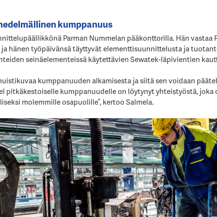
 hedelmällinen kumppanuus
nnittelupäällikkönä Parman Nummelan pääkonttorilla. Hän vastaa 
ja hänen työpäivänsä täyttyvät elementtisuunnittelusta ja tuotan
hteiden seinäelementeissä käytettävien Sewatek-läpivientien kaut
 muistikuvaa kumppanuuden alkamisesta ja siitä sen voidaan päätel
el pitkäkestoiselle kumppanuudelle on löytynyt yhteistyöstä, joka
iseksi molemmille osapuolille”, kertoo Salmela.