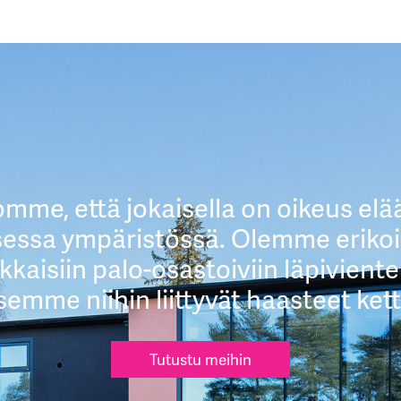
mme, että jokaisella on oikeus elää
isessa ympäristössä. Olemme eriko
kkaisiin palo-osastoiviin läpivientei
semme niihin liittyvät haasteet kett
Tutustu meihin