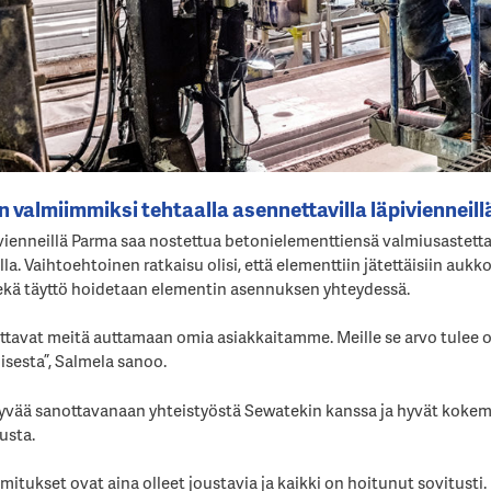
n valmiimmiksi tehtaalla asennettavilla läpivienneill
ienneillä Parma saa nostettua betonielementtiensä valmiusastetta
a. Vaihtoehtoinen ratkaisu olisi, että elementtiin jätettäisiin aukko 
sekä täyttö hoidetaan elementin asennuksen yhteydessä.
uttavat meitä auttamaan omia asiakkaitamme. Meille se arvo tule
sesta”, Salmela sanoo.
hyvää sanottavanaan yhteistyöstä Sewatekin kanssa ja hyvät kokem
usta.
mitukset ovat aina olleet joustavia ja kaikki on hoitunut sovitusti