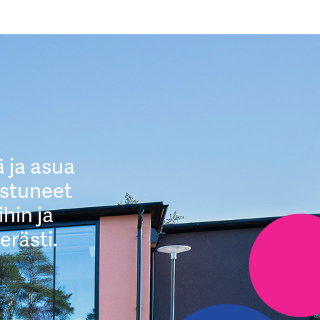
 ja asua
istuneet
hin ja
erästi.