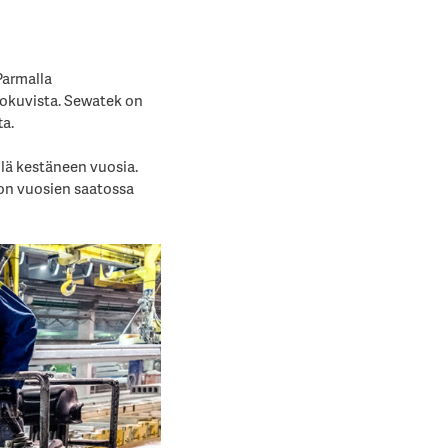
Parmalla
tokuvista. Sewatek on
ta.
lä kestäneen vuosia.
 on vuosien saatossa