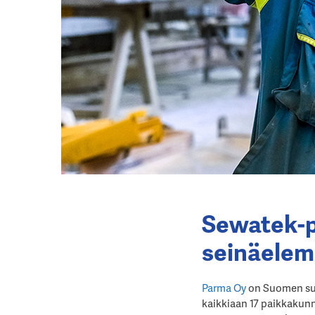
Sewatek-p
seinäelem
Parma Oy
on Suomen suur
kaikkiaan 17 paikkakunn