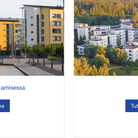
tamisessa
me
Tu