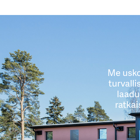
Me usko
turvall
laadu
ratkai