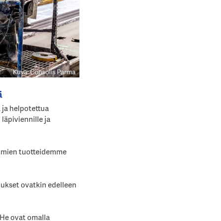
ä
 ja helpotettua
läpiviennille ja
e omien tuotteidemme
ukset ovatkin edelleen
. He ovat omalla