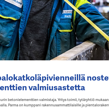
alokatkoläpivienneillä nost
enttien valmiusastetta
in betonielementtien valmistaja. Yritys toimii, tytäryhtiö mukaan 
alla. Parma on kumppani rakennusammattilaisille ja pientalorakent