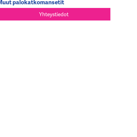
Muut palokatkomansetit
Yhteystiedot