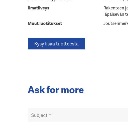
Ilmatiiveys
Rakenteen ja
läpäisevän t
Muut luokitukset
Joutsenmerk
Kysy lisää tuotteesta
Ask for more