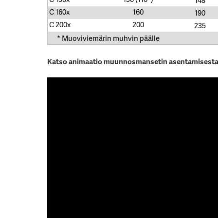
C 160x
160
190
C 200x
200
235
* Muoviviemärin muhvin päälle
Katso animaatio muunnosmansetin asentamisest