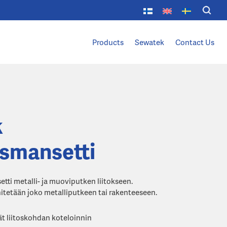
Products
Sewatek
Contact Us
k
smansetti
i metalli- ja muoviputken liitokseen.
tetään joko metalliputkeen tai rakenteeseen.
ät liitoskohdan koteloinnin