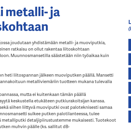
metalli- ja
skohtaan
(
ossa joudutaan yhdistämään metalli- ja muoviputkia,
einen ratkaisu on ollut rakentaa liitoskohtaan
teloon. Muunnosmansetilla säästetään niin työaikaa kuin
on heti liitospannan jälkeen muoviputken päällä. Mansetti
 kannakoituun metalliviemäriin tuotteen mukana tulevalla
spannassa, mutta ei kuitenkaan tämän päällä
syytä keskustella etukäteen putkiurakoitsijan kanssa.
sekä siihen liittyvä muoviputki ovat paloteknisesti samaa
unnosmansetti sulkee putken palotilanteessa, tulee
 metalliputki detaljipiirustustemme mukaisesti. Tuotekoot
tken muhvin päälle (ks. sallitut dB-