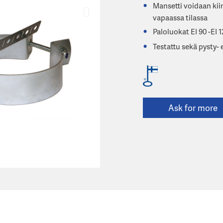
Mansetti voidaan kii
vapaassa tilassa
Paloluokat EI 90 -EI 
Testattu sekä pysty-
Ask for more