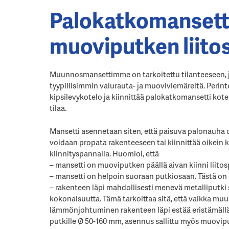
Palokatkomansetti 
muoviputken liito
Muunnosmansettimme on tarkoitettu tilanteeseen, j
tyypillisimmin valurauta- ja muoviviemäreitä. Perint
kipsilevykotelo ja kiinnittää palokatkomansetti ko
tilaa.
Mansetti asennetaan siten, että paisuva palonauha 
voidaan propata rakenteeseen tai kiinnittää oikein
kiinnityspannalla. Huomioi, että
– mansetti on muoviputken päällä aivan kiinni liito
– mansetti on helpoin suoraan putkiosaan. Tästä on 
– rakenteen läpi mahdollisesti menevä metalliputki 
kokonaisuutta. Tämä tarkoittaa sitä, että vaikka mu
lämmönjohtuminen rakenteen läpi estää eristämällä
putkille Ø 50-160 mm, asennus sallittu myös muovipu