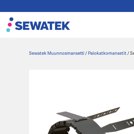
Skip
to
content
Sewatek Muunnosmansetti
/
Palokatkomansetit
/ S