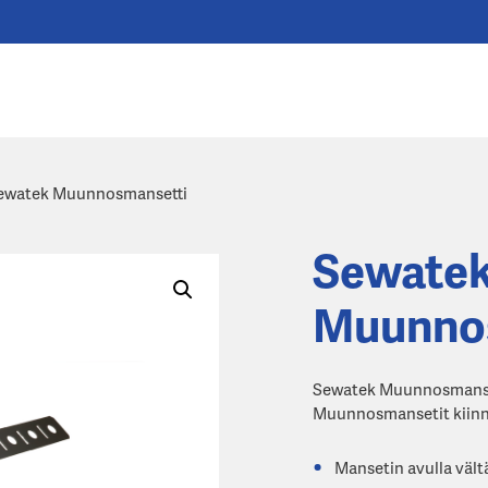
ewatek Muunnosmansetti
Sewate
Muunno
Sewatek Muunnosmansett
Muunnosmansetit kiinni
Mansetin avulla vält