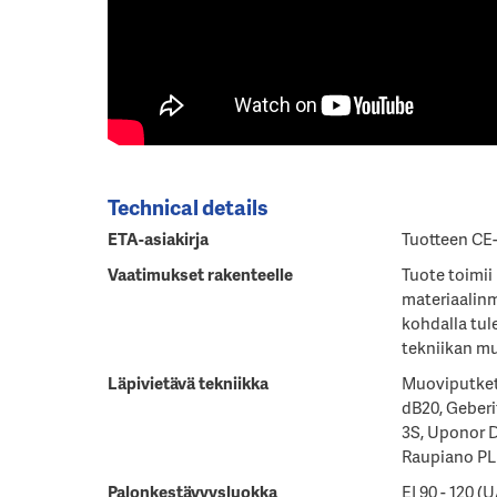
Technical details
ETA-asiakirja
Tuotteen CE-
Vaatimukset rakenteelle
Tuote toimii
materiaalin
kohdalla tul
tekniikan mu
Läpivietävä tekniikka
Muoviputket 
dB20, Geberi
3S, Uponor D
Raupiano PL
Palonkestävyysluokka
EI 90 - 120 (