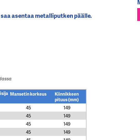
 saa asentaa metalliputken päälle.
dassa
sija
Mansetin korkeus
Kiinnikkeen
pituus (mm)
45
149
45
149
45
149
45
149
45
149