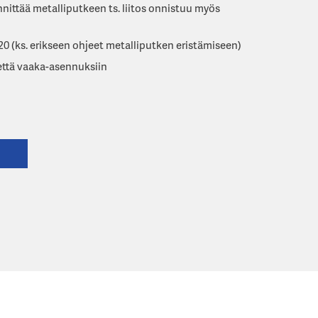
nnittää metalliputkeen ts. liitos onnistuu myös
120 (ks. erikseen ohjeet metalliputken eristämiseen)
 että vaaka-asennuksiin