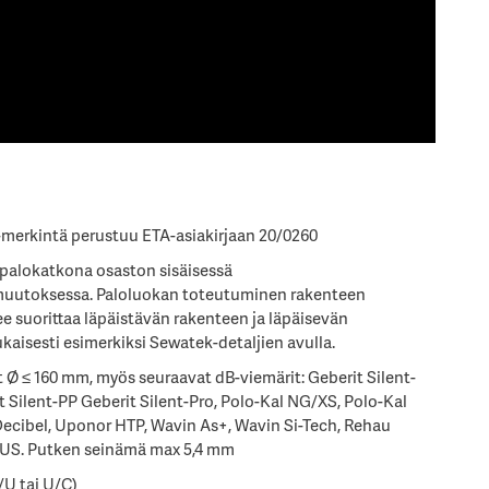
merkintä perustuu ETA-asiakirjaan 20/0260
 palokatkona osaston sisäisessä
muutoksessa. Paloluokan toteutuminen rakenteen
ee suorittaa läpäistävän rakenteen ja läpäisevän
kaisesti esimerkiksi Sewatek-detaljien avulla.
Ø ≤ 160 mm, myös seuraavat dB-viemärit: Geberit Silent-
t Silent-PP Geberit Silent-Pro, Polo-Kal NG/XS, Polo-Kal
ecibel, Uponor HTP, Wavin As+, Wavin Si-Tech, Rehau
US. Putken seinämä max 5,4 mm
U/U tai U/C)