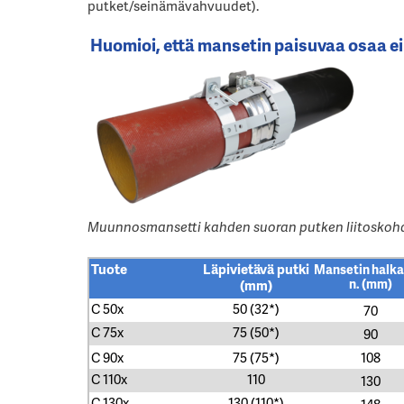
putket/seinämävahvuudet).
Huomioi, että mansetin paisuvaa osaa ei
Muunnosmansetti kahden suoran putken liitoskoh
Tuote
Läpivietävä putki
Mansetin halkai
(mm)
n. (mm)
C 50x
50 (32*)
70
C 75x
75 (50*)
90
C 90x
75 (75*)
108
C 110x
110
130
C 130x
130 (110*)
148